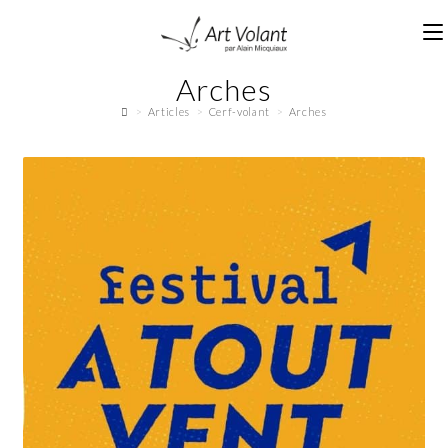
Arches
>
Articles
>
Cerf-volant
>
Arches